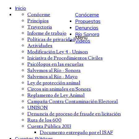
Inicio
Conóceme
Conóceme
Principios
Propuestas
Trayectoria
Denuncias
Informe de trabajo
Río Sonora
Menú
Políticas de privacidad
Videos
Actividades
Modificación Ley 4 - Unison
Iniciativa de Procedimientos Civiles
Psicólogos en las escuelas
Salvemos al Río - Sonora
Salvemos al Río - Mayo
Ley de protección animal
Circos sin animales en Sonora
Reglamento de Ley Animal
Campaña Contra Contaminación Electoral
UNISON
Denuncia de proceso de fraude en licitación
Ruta de los 600
Cuenta Pública 2013
Documento entregado por el ISAF
Cuentas Públicas