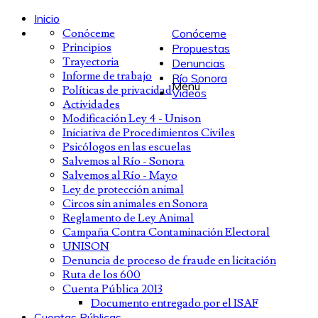
Inicio
Conóceme
Conóceme
Principios
Propuestas
Trayectoria
Denuncias
Informe de trabajo
Río Sonora
Menú
Políticas de privacidad
Videos
Actividades
Modificación Ley 4 - Unison
Iniciativa de Procedimientos Civiles
Psicólogos en las escuelas
Salvemos al Río - Sonora
Salvemos al Río - Mayo
Ley de protección animal
Circos sin animales en Sonora
Reglamento de Ley Animal
Campaña Contra Contaminación Electoral
UNISON
Denuncia de proceso de fraude en licitación
Ruta de los 600
Cuenta Pública 2013
Documento entregado por el ISAF
Cuentas Públicas